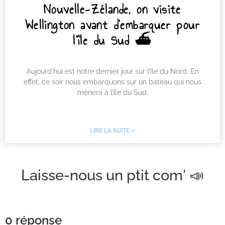
Nouvelle-Zélande, on visite
Wellington avant d’embarquer pour
l’île du Sud ⛴
Aujourd’hui est notre dernier jour sur l’île du Nord. En
effet, ce soir nous embarquons sur un bateau qui nous
mènera à l’île du Sud.
LIRE LA SUITE »
Laisse-nous un ptit com' 📣
0 réponse